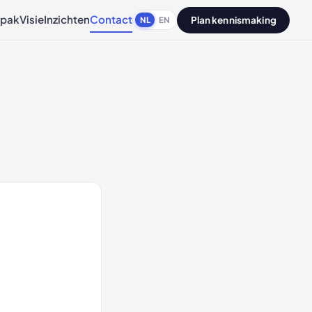
pak
Visie
Inzichten
Contact
Plan kennismaking
NL
EN