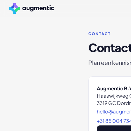
CONTACT
Contact
Plan een kennis
Augmentic B.
Haaswijkweg 
3319 GC Dordr
hello@augment
+31 85 004 73