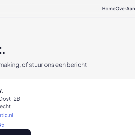
Home
Over
Aan
.
making, of stuur ons een bericht.
V.
Oost 12B
echt
ic.nl
45